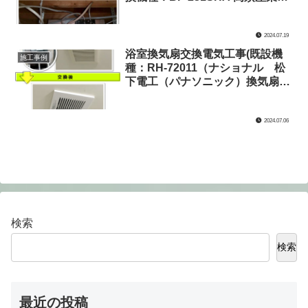
式会社)交換電気工事
2024.07.19
浴室換気扇交換電気工事(既設機
施工事例
種：RH-72011（ナショナル 松
下電工（パナソニック）換気扇）
→交換機種：FY-17C8 パナソニ
ック 天埋換気扇（低騒音形・ル
2024.07.06
ーバーセット）)
検索
検索
最近の投稿