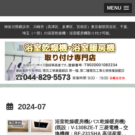
MENU
神奈川県横浜市、川崎市（高津区、多摩区、宮前区）東京都世田谷区、千葉、
埼玉（一部）の浴室乾燥機・浴室暖房機取り付け可能。
2024-07
浴室乾燥暖房機(バス乾燥暖房機)
施工事例
(既設：V-130BZE-T 三菱電機→交
換機種：BF-231SHA 高須産業株