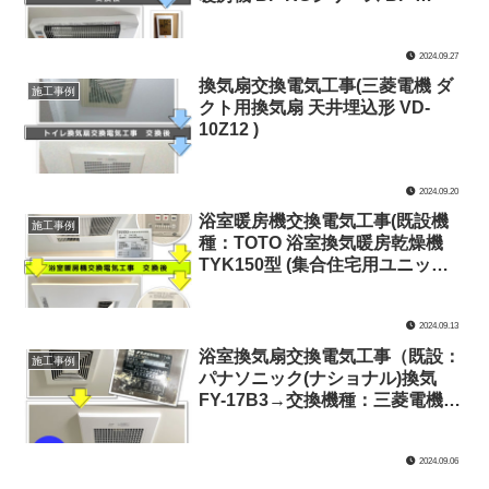
161RX→交換機種：高須産業 浴
室換気乾燥暖房機 BF-RGシリー
2024.09.27
ズ BF-261RGA 24時間換気対応
（天井タイプ/1室換気）)
換気扇交換電気工事(三菱電機 ダ
施工事例
クト用換気扇 天井埋込形 VD-
10Z12 )
2024.09.20
浴室暖房機交換電気工事(既設機
施工事例
種：TOTO 浴室換気暖房乾燥機
TYK150型 (集合住宅用ユニット
バス向け)→交換機種：パナソニ
ック バス換気乾燥機 FY-
2024.09.13
13UG6V(ユニットバス専用) )
浴室換気扇交換電気工事（既設：
施工事例
パナソニック(ナショナル)換気
FY-17B3→交換機種：三菱電機ダ
クト用換気扇 天井埋込形 VD-
10Z12 ）
2024.09.06