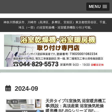
MENU
神奈川県横浜市、川崎市（高津区、多摩区、宮前区）東京都世田谷区、千葉、
埼玉（一部）の浴室乾燥機・浴室暖房機取り付け可能。
2024-09
天井タイプ/1室換気 浴室暖房機工
施工事例
事(既設：高須産業 浴室換気乾燥
暖房機 BF-RGシリーズ BF-