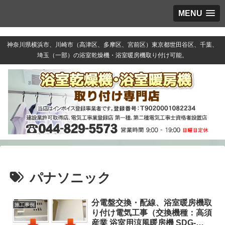
MENU
神奈川県横浜市、川崎市（高津区、多摩区、宮前区）東京都世田谷区、千葉、
埼玉（一部）の浴室乾燥機・浴室暖房機取り付け可能。
パナソニック
分電盤交換・配線、浴室暖房機取
施工事例
り付け電気工事（交換機種：高須
産業 浴室用涼風暖房機 SDG-