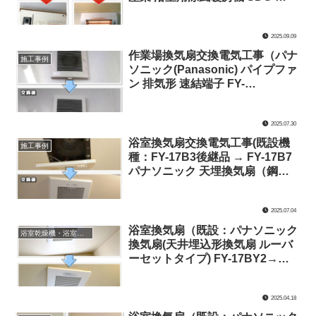
1200GBM /パナソニック スッキ
リパネルコンパクト
2025.09.09
BQWB3412(住宅分電盤)）(神奈
川県川崎市麻生区)
作業場換気扇交換電気工事（パナ
施工事例
ソニック(Panasonic) パイプファ
ン 排気形 速結端子 FY-
08PDL9D）（東京都目黒区）
2025.07.30
浴室換気扇交換電気工事(既設機
施工事例
種：FY-17B3後継品 → FY-17B7
パナソニック 天埋換気扇（鋼板
製）→交換機種：VD-10Z13 三菱
電機 換気扇・ロスナイ [本体]ダク
2025.07.04
ト用換気扇 天井埋込形)（神奈川
県川崎市多摩区）
浴室換気扇（既設：パナソニック
浴室乾燥機・浴室暖房機交換
換気扇(天井埋込形換気扇 ルーバ
ーセットタイプ) FY-17BY2→交
換：FY-17C8 パナソニック 天
埋換気扇（低騒音形・ルーバーセ
2025.04.18
ット）） 交換電気工事(神奈川県
川崎市高津区)