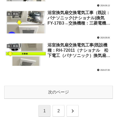
ック バス換気乾燥機 FY-
2024.09.13
13UG6V(ユニットバス専用) )
浴室換気扇交換電気工事（既設：
施工事例
パナソニック(ナショナル)換気
FY-17B3→交換機種：三菱電機ダ
クト用換気扇 天井埋込形 VD-
10Z12 ）
2024.09.06
浴室換気扇交換電気工事(既設機
施工事例
種：RH-72011（ナショナル 松
下電工（パナソニック）換気扇）
→交換機種：FY-17C8 パナソニ
ック 天埋換気扇（低騒音形・ル
2024.07.06
ーバーセット）)
次のページ
次
1
2