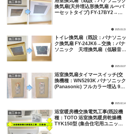
浴室換気扇（既設：パナソニック
施工事例
換気扇(天井埋込形換気扇 ルーバ
ーセットタイプ) FY-17BY2→交
換：FY-17C8 パナソニック 天
埋換気扇（低騒音形・ルーバーセ
2025.03.15
ット）） 交換電気工事
トイレ換気扇（既設：パナソニッ
施工事例
ク換気扇 FY-24JK6→交換：パナ
ソニック 天埋換気扇（低騒音
形・ルーバーセット） FY-17C8
） 交換電気工事(神奈川県川崎市
2025.03.07
多摩区)
浴室換気扇タイマースイッチ(交
施工事例
換機種：WN5293K パナソニック
(Panasonic) フルカラー埋込 90
分・30分・15分 5～50W用 電子
浴室換気スイッチ)交換電気工事
2025.02.14
(神奈川県川崎市多摩区)
浴室暖房機交換電気工事(既設機
施工事例
種：TOTO 浴室換気暖房乾燥機
TYK150型 (集合住宅用ユニット
バス向け)→交換機種：パナソニ