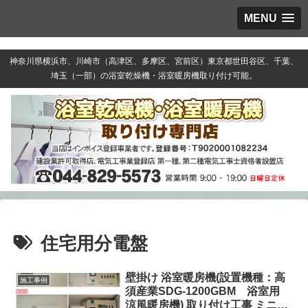
MENU
神奈川県横浜市、川崎市（高津区、多摩区、宮前区）東京都世田谷区、千葉、
埼玉（一部）の浴室乾燥機・浴室暖房機取り付け可能。
住宅用分電盤
壁掛け 浴室暖房機(設置機種：高
施工事例
須産業SDG-1200GBM 浴室用
涼風暖房機) 取り付け工事 ミニ分