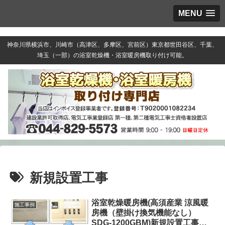
MENU
神奈川県横浜市、川崎市（高津区、多摩区、宮前区）東京都世田谷区、千葉、
埼玉（一部）の浴室乾燥機・浴室暖房機取り付け可能。
新規設置工事
浴室乾燥暖房機(高須産業 涼風暖
施工事例
房機（壁掛け換気機能なし）
SDG-1200GBM)新規設置工事