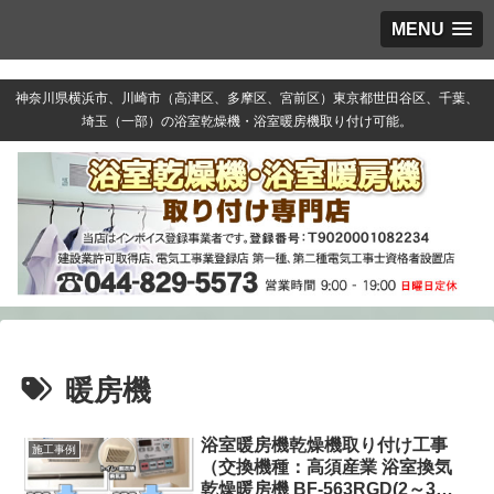
MENU
神奈川県横浜市、川崎市（高津区、多摩区、宮前区）東京都世田谷区、千葉、
埼玉（一部）の浴室乾燥機・浴室暖房機取り付け可能。
暖房機
浴室暖房機乾燥機取り付け工事
施工事例
（交換機種：高須産業 浴室換気
乾燥暖房機 BF-563RGD(2～3室