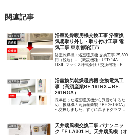
関連記事
浴室乾燥暖房機交換工事 浴室換
施工事例
気扇取り外し・取り付け工事 電
気工事 東京都狛江市
浴室乾燥機・浴室暖房機 交換工事 25,300
円（税込）～【既設機種：UFD-14A
LIXIL マックス株式会社 / 交換機種：BF-
231SHA 高須産業】横浜市、川崎市、世
田谷区の浴室乾燥機・浴室暖房機工事な
ら、浴室乾燥機・浴室暖房機取り付け専
浴室換気乾燥暖房機 交換電気工
施工事例
門店までご連絡ください。
事（高須産業BF-161RX→BF-
261RGA）
長年使った浴室暖房機から異音がするた
め、後継機の高須産業製「BF-261RGA」
へ交換しました。すぐに温まるグラファ
イトヒーター搭載で、雨の日の衣類乾燥
もスピーディーで便利です。長く安全に
使うため、月1〜2回のフィルター清掃が
天井扇風機交換工事 パナソニッ
扇風機
おすすめです。
ク「F-LA301-H」天井扇風機（オ