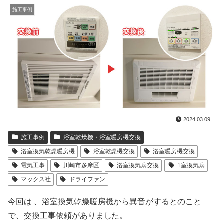
施工事例
2024.03.09
施工事例
浴室乾燥機・浴室暖房機交換
浴室換気乾燥暖房機
浴室乾燥機交換
浴室暖房機交換
電気工事
川崎市多摩区
浴室換気扇交換
1室換気扇
マックス社
ドライファン
今回は 、浴室換気乾燥暖房機から異音がするとのこと
で、交換工事依頼がありました。