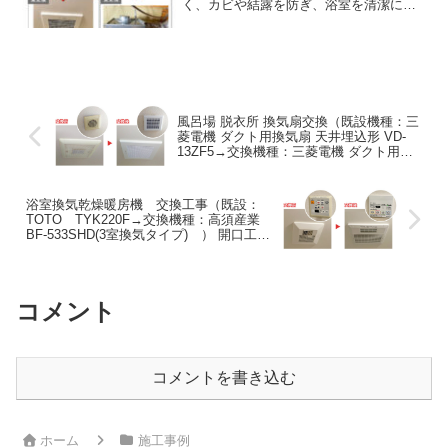
く、カビや結露を防ぎ、浴室を清潔に保
ちます。また、湿気による建物の構造的
な劣化を抑制し、長寿命化に貢献しま
す。さらに、静音設計による快適性の向
上や、省エネ性能による電気代節約も実
現します。多機能型への交換で暖房や衣
類乾燥も可能です。
風呂場 脱衣所 換気扇交換（既設機種：三
菱電機 ダクト用換気扇 天井埋込形 VD-
13ZF5→交換機種：三菱電機 ダクト用換
気扇 天井埋込形 VD-13ZF12） 電気工事 2
室換気扇(川崎市多摩区)
浴室換気乾燥暖房機 交換工事（既設：
TOTO TYK220F→交換機種：高須産業
BF-533SHD(3室換気タイプ) ） 開口工事
(川崎市多摩区)
コメント
コメントを書き込む
ホーム
施工事例