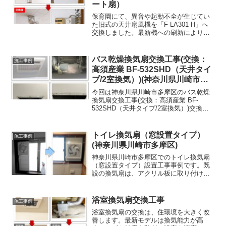
ート扇）
保育園にて、異音や起動不全が生じてい
た旧式の天井扇風機を「F-LA301-H」へ
交換しました。最新機への刷新により、
発火や落下の不安を解消し、高い安全性
と静音性を確保。メンテナンス性も向上
しており、定期的な清掃で清潔な環境を
バス乾燥換気扇交換工事(交換：
施工事例
維持できます。園児が安心して過ごせ
高須産業 BF-532SHD（天井タイ
る、快適な空調環境が整いました。
プ/2室換気）)(神奈川県川崎市多
摩区)
今回は神奈川県川崎市多摩区のバス乾燥
換気扇交換工事(交換：高須産業 BF-
532SHD（天井タイプ/2室換気）)交換工
事事例です。経年劣化による部品の摩耗
が原因であることが判明。使用年数も長
く、部品の供給が終了しているため修理
トイレ換気扇（窓設置タイプ）
施工事例
が難しく、交換をご案内しました。
(神奈川県川崎市多摩区)
神奈川県川崎市多摩区でのトイレ換気扇
（窓設置タイプ）設置工事事例です。既
設の換気扇は、アクリル板に取り付けら
れたものでしたが、今回の交換後は新た
に窓の前に枠を設置し、窓を開けた時だ
け換気できるようにいたしました。
浴室換気扇交換工事
施工事例
浴室換気扇の交換は、住環境を大きく改
善します。最新モデルは換気能力が高