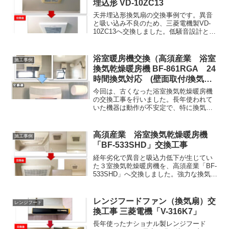
埋込形 VD-10ZC13
適な住環境を維持できます。
天井埋込形換気扇の交換事例です。異音
と吸い込み不良のため、三菱電機製VD-
10ZC13へ交換しました。低騒音設計と防
汚性能により、静かで清潔な環境が復
活。放置は故障や電力ロスの原因となる
ため、不調を感じたら早めの交換が快適
浴室暖房機交換（高須産業 浴室
施工事例
な住まいを保つ鍵です。
換気乾燥暖房機 BF-861RGA 24
時間換気対応 (壁面取付/換気内
蔵)）工事(神奈川県川崎市高津区)
今回は、古くなった浴室換気乾燥暖房機
の交換工事を行いました。長年使われて
いた機器は動作が不安定で、特に換気機
能が弱くなってきているとのご相談をい
ただきました。湿気がこもりやすく、浴
室全体の空気の流れも悪くなっていたた
高須産業 浴室換気乾燥暖房機
施工事例
め、新しい機器に交換する...
「BF-533SHD」交換工事
経年劣化で異音と吸込力低下が生じてい
た３室換気乾燥暖房機を、高須産業「BF-
533SHD」へ交換しました。強力な換気・
暖房性能と静音性を両立し、吸い込みテ
ストでも確実な排気力を確認。カビや湿
気の不安を解消し、安全で快適な浴室環
レンジフードファン（換気扇）交
レンジフード
境を再生しました。
換工事 三菱電機「V-316K7」
長年使ったナショナル製レンジフード