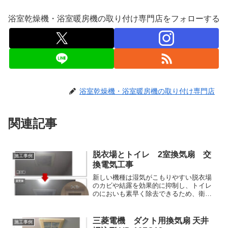
浴室乾燥機・浴室暖房機の取り付け専門店をフォローする
浴室乾燥機・浴室暖房機の取り付け専門店
関連記事
脱衣場とトイレ 2室換気扇 交
施工事例
換電気工事
新しい機種は湿気がこもりやすい脱衣場
のカビや結露を効果的に抑制し、トイレ
のにおいも素早く除去できるため、衛生
面と空気質が大幅に向上します。また、
最新機種は低騒音設計で運転音が非常に
静かなうえ、省エネ性能が高いため、電
三菱電機 ダクト用換気扇 天井
施工事例
気代を節約しながら、夜間でも静かで快