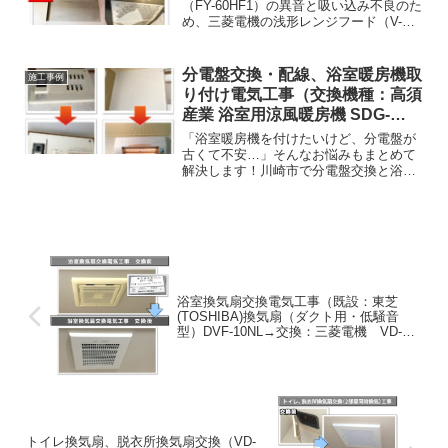
（FY-60HF1）の異音と吸い込み不良のた
め、三菱電機の浅形レンジフード（V-
316K7）へ交換しました。専用アタッチ
メント（P-28MAU）で排気ダクトへ確実
に接続しています。快適に長く使うた
分電盤交換・配線、浴室暖房機取
施工事例
め、月1〜2回のフィルター清掃がおすす
り付け電気工事（交換機種：高須
めです。
産業 浴室用涼風暖房機 SDG-
1200GBM /パナソニック スッキ
「浴室暖房機を付けたいけど、分電盤が
リパネルコンパクト
古くて不安…」そんなお悩みもまとめて
解決します！川崎市で分電盤交換と浴室
BQWB3412(住宅分電盤)）(神奈
暖房機設置を同時に工事。新しい分電盤
川県川崎市麻生区)
に専用回路を増設し、安全に暖房機を取
り付けました。お家の電気を根本から見
直し、冬も安心して過ごせます。
浴室換気扇交換電気工事（既設：東芝
(TOSHIBA)換気扇（ダクト用・低騒音
型）DVF-10NL→交換：三菱電機 VD-
10ZC12 ダクト用換気扇 天井埋込形）
トイレ換気扇、脱衣所換気扇交換（VD-