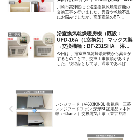
231SHA)
川崎市高津区にて浴室換気乾燥暖房機の
交換工事を行いました。異音や乾燥不足
にお悩みでしたが、高須産業のBF-
231SHAへ新調し解消。ダクトの気密接続
を徹底し約2時間半で完了です。交換や修
理の相談は、電話・メール・LINEにてお
浴室換気乾燥暖房機（既設：
施工事例
気軽にどうぞ。
UFD-16A（1室換気） マックス製
→交換機種：BF-231SHA 浴室
暖房乾燥機 高須産業株式会社）
今回は 、浴室換気乾燥暖房機から異音が
交換 電気工事(川崎市多摩区)
するとのことで、交換工事依頼がありま
した。後継品としては、通常であればマ
ックス社のBS-161Hが選択されることが
一般的ですが、今回は高須産業の場合は
BF-231SHAをご提案しました。幸いなこ
とに、サ...
レンジフード（V-603K8-BL 換気扇 三菱
レンジフードファン 深形BL認定品＜本体
幅：60cm＞）交換電気工事（東京都狛江
市）