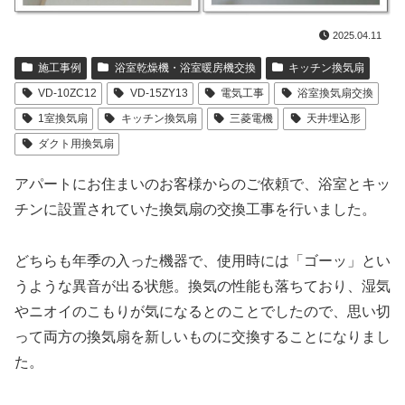
2025.04.11
施工事例
浴室乾燥機・浴室暖房機交換
キッチン換気扇
VD-10ZC12
VD-15ZY13
電気工事
浴室換気扇交換
1室換気扇
キッチン換気扇
三菱電機
天井埋込形
ダクト用換気扇
アパートにお住まいのお客様からのご依頼で、浴室とキッ
チンに設置されていた換気扇の交換工事を行いました。
どちらも年季の入った機器で、使用時には「ゴーッ」とい
うような異音が出る状態。換気の性能も落ちており、湿気
やニオイのこもりが気になるとのことでしたので、思い切
って両方の換気扇を新しいものに交換することになりまし
た。