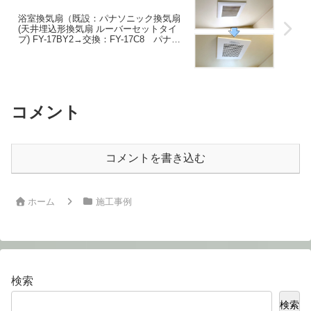
浴室換気扇（既設：パナソニック換気扇
(天井埋込形換気扇 ルーバーセットタイ
プ) FY-17BY2→交換：FY-17C8 パナソ
ニック 天埋換気扇（低騒音形・ルーバ
ーセット）） 交換電気工事(神奈川県川崎
市高津区)
コメント
コメントを書き込む
ホーム
施工事例
検索
検索