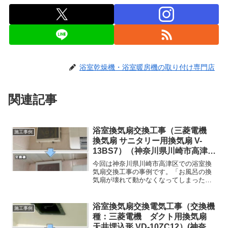
浴室乾燥機・浴室暖房機の取り付け専門店
関連記事
浴室換気扇交換工事（三菱電機
施工事例
換気扇 サニタリー用換気扇 V-
13BS7）（神奈川県川崎市高津
区）
今回は神奈川県川崎市高津区での浴室換
気扇交換工事の事例です。「お風呂の換
気扇が壊れて動かなくなってしまった」
と緊急のご連絡をいただき、交換工事に
お伺いいたしました
浴室換気扇交換電気工事（交換機
施工事例
種：三菱電機 ダクト用換気扇
天井埋込形 VD-10ZC12）(神奈川