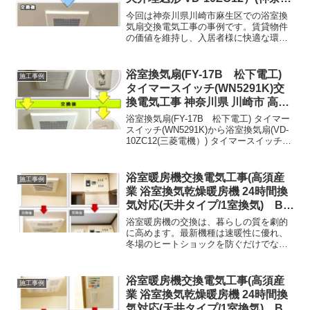
県川崎市麻生区)
今回は神奈川県川崎市麻生区での浴室換
気扇交換電気工事の事例です。賃貸物件
の価値を維持し、入居者様に快適な環境
を提供するために、設備の定期的なメン
テナンスは欠かせません！
浴室換気扇(FY-17B 松下電工)
施工事例
タイマースイッチ(WN5291K)交
換電気工事 神奈川県 川崎市 高津
区
浴室換気扇(FY-17B 松下電工) タイマー
スイッチ(WN5291K)から浴室換気扇(VD-
10ZC12(三菱電機）) タイマースイッチ
(WN5293K)への交換工事です。お風呂の
換気扇をつけっぱなしにしてしまうこと
で気になっている方や、ダイヤル式から
浴室暖房機交換電気工事(高須産
施工事例
電気式に変更したい方は、お気軽にご相
業 浴室換気乾燥暖房機 24時間換
談ください
気対応(天井タイプ/1室換気) BF-
231SHA)
浴室暖房機の交換は、暮らしの質を劇的
に高めます。最新機種は速暖性に優れ、
冬場のヒートショックを防ぐだけでな
く、強力な乾燥機能でカビを抑制し掃除
の負担を軽減します。家事効率や省エネ
性も向上し、光熱費を抑えつつ静かで快
浴室暖房機交換電気工事(高須産
施工事例
適な住環境を実現できるため、安心と利
業 浴室換気乾燥暖房機 24時間換
便性を同時に得られる選択です。
気対応(天井タイプ/1室換気) BF-