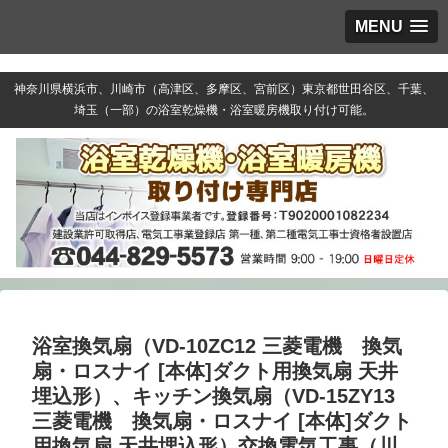
MENU
神奈川県横浜市、川崎市（高津区、多摩区、宮前区）東京都世田谷区、千葉、
埼玉（一部）の浴室乾燥機・浴室暖房機取り付け可能。
浴室換気扇（VD-10ZC12 三菱電機 換気
扇・ロスナイ [本体]ダクト用換気扇 天井
埋込形）、キッチン換気扇（VD-15ZY13
三菱電機 換気扇・ロスナイ [本体]ダクト
用換気扇 天井埋込形）交換電気工事（川