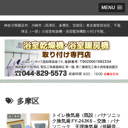
MENU
神奈川県横浜市、川崎市（高津区、多摩区、宮前区）東京都世田谷区、千葉、
埼玉（一部）の浴室乾燥機・浴室暖房機取り付け可能。
多摩区
トイレ換気扇（既設：パナソニッ
施工事例
ク換気扇 FY-24JK6→交換：パナ
ソニック 天埋換気扇（低騒音