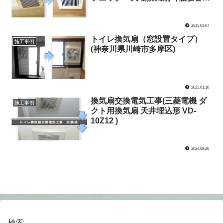
形・ルーバーセット） FY-17C8
） 交換電気工事(神奈川県川崎市
2025.03.07
多摩区)
トイレ換気扇（窓設置タイプ）
施工事例
(神奈川県川崎市多摩区)
2025.01.10
換気扇交換電気工事(三菱電機 ダ
施工事例
クト用換気扇 天井埋込形 VD-
10Z12 )
2024.09.20
検索